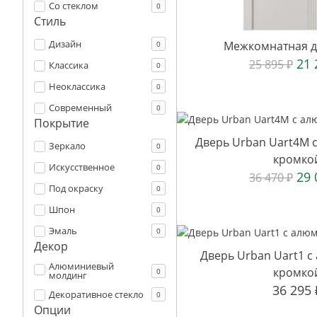
Со стеклом
0
Стиль
Дизайн
Межкомнатная дв
0
21
25 895
₽
Классика
0
Неоклассика
0
Современный
0
Покрытие
Дверь Urban Uart4M 
Зеркало
0
кромко
Искусственное
0
29
36 470
₽
Под окраску
0
Шпон
0
Эмаль
0
Декор
Дверь Urban Uart1 
Алюминиевый
кромко
0
молдинг
36 295
Декоративное стекло
0
Опции