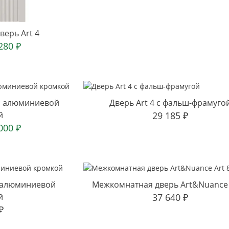
ерь Art 4
 280
₽
с алюминиевой
Дверь Art 4 с фальш-фрамуго
й
29 185
₽
 000
₽
с алюминиевой
Межкомнатная дверь Art&Nuance 
й
37 640
₽
₽