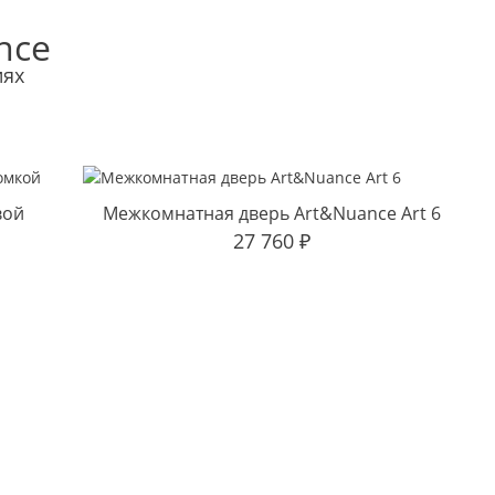
nce
иях
вой
Межкомнатная дверь Art&Nuance Art 6
27 760
₽