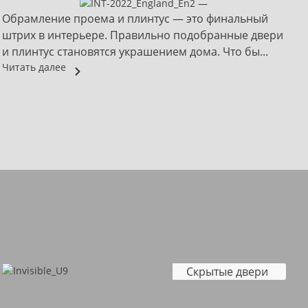
Обрамление проема и плинтус — это финальный
М
штрих в интерьере. Правильно подобранные двери
д
и плинтус становятся украшением дома. Что бы...
м
Читать далее
Ч
Скрытые двери