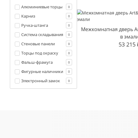
Алюминиевые торцы
0
Карниз
0
Ручка-штанга
0
Межкомнатная дверь Ar
Система складывания
0
в эмал
53 215
Стеновые панели
0
Торцы под окраску
0
Фальш-фрамуга
0
Фигурные наличники
0
Электронный замок
0