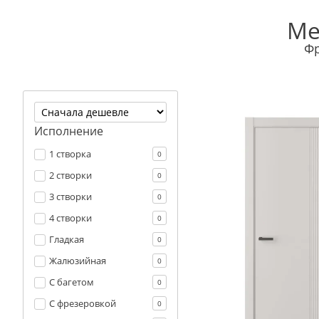
Ме
Фр
Исполнение
1 створка
0
2 створки
0
3 створки
0
4 створки
0
Гладкая
0
Жалюзийная
0
С багетом
0
С фрезеровкой
0