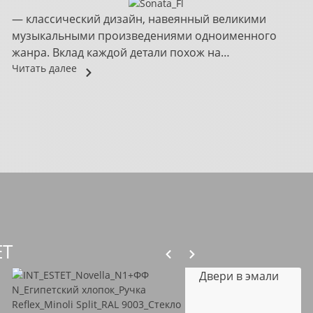
— классический дизайн, навеянный великими
музыкальными произведениями одноименного
жанра. Вклад каждой детали похож на
распределение партий в оркестре, где только...
Читать далее
ET
Двери в эмали