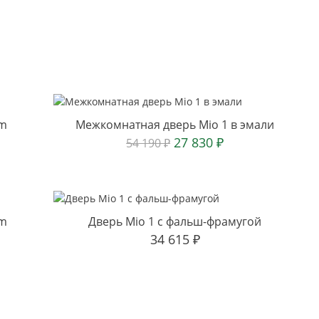
sm
Межкомнатная дверь Mio 1 в эмали
27 830
₽
54 190
₽
sm
Дверь Mio 1 с фальш-фрамугой
34 615
₽