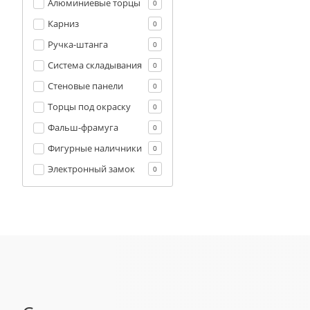
Алюминиевые торцы
0
Карниз
0
Ручка-штанга
0
Система складывания
0
Стеновые панели
0
Торцы под окраску
0
Фальш-фрамуга
0
Фигурные наличники
0
Электронный замок
0