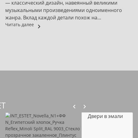
— классический дизайн, навеянный великими
музыкальными произведениями одноименного
жанра. Вклад каждой детали похож на
распределение партий в оркестре, где только...
Читать далее
ET
Двери в эмали