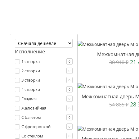
Исполнение
Межкомнатная дв
21
1 створка
30 910
₽
0
2 створки
0
3 створки
0
4 створки
0
Межкомнатная дверь Mi
Гладкая
0
28
54 885
₽
Жалюзийная
0
С багетом
0
С фрезеровкой
0
Со стеклом
0
Межкомнатная дверь Mi