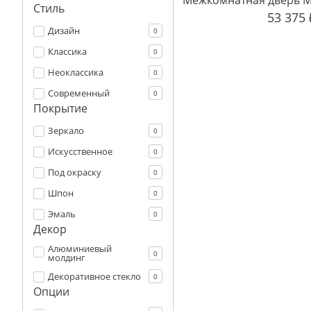
Стиль
53 375
Дизайн
0
Классика
0
Неоклассика
0
Современный
0
Покрытие
Зеркало
0
Искусственное
0
Под окраску
0
Шпон
0
Эмаль
0
Декор
Алюминиевый
0
молдинг
Декоративное стекло
0
Опции