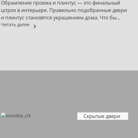
Обрамление проема и плинтус — это финальный
М
штрих в интерьере. Правильно подобранные двери
д
и плинтус становятся украшением дома. Что бы...
м
Читать далее
Ч
Скрытые двери