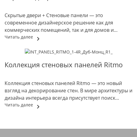
интерьеру. Фрезеровка особенно подчеркивается,
когда высокая дверь установлена в скрытый короб, и
Скрытые двери + Стеновые панели — это
дополнена...
современное дизайнерское решение как для
коммерческих помещений, так и для домов и
квартир, оформленных в современном стиле. У
Читать далее
такого дизайнерского решения есть ряд
неоспоримых преимуществ. Фабрика Эстет
предлагает своим покупателям готовое
Коллекция стеновых панелей Ritmo
комплексное решение, скрытые двери и стеновые
панели в одинаковой облицовке. В зависимости от
ваших предпочтений, можно получить...
Коллекция стеновых панелей Ritmo — это новый
взгляд на декорирование стен. В мире архитектуры и
дизайна интерьера всегда присутствует поиск
инновационных материалов и экономичных
Читать далее
решений. Рифленые стеновые панели становятся
популярным выбором благодаря своей
универсальности, долговечности и эстетической
привлекательности. Сочетание разных вариаций