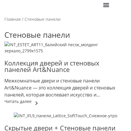
ПОЛЕЗНАЯ ИНФО
Главная
/ Стеновые панели
Стеновые панели
Коллекция дверей и стеновых
панелей Art&Nuance
Межкомнатные двери и стеновые панели
Art&Nuance — это коллекция дверей и стеновых
панелей, которая воспевает искусство и
утонченность деталей. Дизайн основан на
Читать далее
параллельных линиях, которые вырезаются на
цельном полотне методом фрезеровки. Рельеф
фрезеровки дверей Art&Nuance визуально
Скрытые двери + Стеновые панели
увеличивают высоту потолков и придают глубину