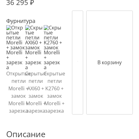
36 295
₽
Фурнитура
В корзину
Открытые
Скрытые
Скрытые
петли
петли
петли
Morelli +
AXI60 +
K2760 +
замок
замок
замок
Morelli +
Morelli +
Morelli +
зарезка
зарезка
зарезка
Описание