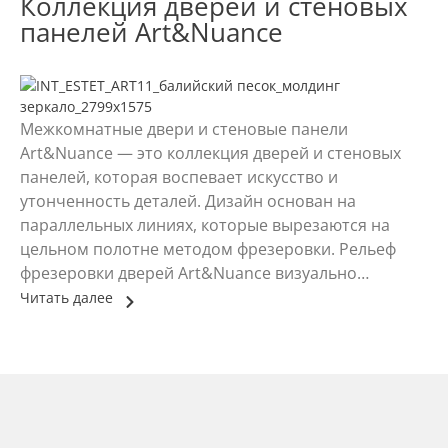
Коллекция дверей и стеновых
панелей Art&Nuance
Межкомнатные двери и стеновые панели
Art&Nuance — это коллекция дверей и стеновых
панелей, которая воспевает искусство и
утонченность деталей. Дизайн основан на
параллельных линиях, которые вырезаются на
цельном полотне методом фрезеровки. Рельеф
фрезеровки дверей Art&Nuance визуально
увеличивают высоту потолков и придают глубину
Читать далее
интерьеру. Фрезеровка особенно подчеркивается,
когда высокая дверь установлена в скрытый короб,
и дополнена индивидуальной панелью в дизайн
коллекции. Коллекция Art&Nuance включает в себя
три группы товаров: межкомнатные двери
коллекции Art&Nuance, межкомнатные двери