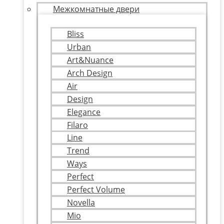
Межкомнатные двери
Bliss
Urban
Art&Nuance
Arch Design
Air
Design
Elegance
Filaro
Line
Trend
Ways
Perfect
Perfect Volume
Novella
Mio