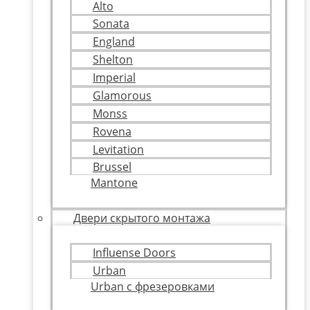
Alto
Sonata
England
Shelton
Imperial
Glamorous
Monss
Rovena
Levitation
Brussel
Mantone
Двери скрытого монтажа
Influense Doors
Urban
Urban с фрезеровками