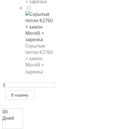
+ зарезка
Скрытые
петли K2760
+ замок
Morelli +
зарезка
Количество
товара
Межкомнатная
В корзину
дверь
Art
0
0
4
Дней
в
эмали