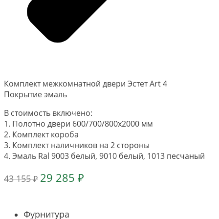
Комплект межкомнатной двери Эстет Art 4
Покрытие эмаль
В стоимость включено:
1. Полотно двери 600/700/800х2000 мм
2. Комплект короба
3. Комплект наличников на 2 стороны
4. Эмаль Ral 9003 белый, 9010 белый, 1013 песчаный
Первоначальная
Текущая
29 285
₽
43 155
₽
цена
цена:
составляла
29
43
285 ₽.
Фурнитура