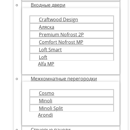
Входные двери
Craftwood Design
Аляска
Premium Nofrost 2P
Comfort Nofrost MP
Loft Smart
Loft
Alfa MP
Межкомнатные перегородки
Cosmo
Minoli
Minoli Split
Arondi
Стеновые панели