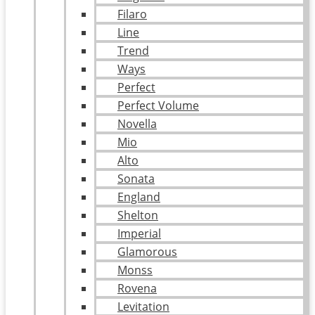
Filaro
Line
Trend
Ways
Perfect
Perfect Volume
Novella
Mio
Alto
Sonata
England
Shelton
Imperial
Glamorous
Monss
Rovena
Levitation