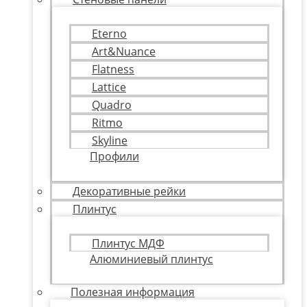
Eterno
Art&Nuance
Flatness
Lattice
Quadro
Ritmo
Skyline
Профили
Декоративные рейки
Плинтус
Плинтус МДФ
Алюминиевый плинтус
Полезная информация