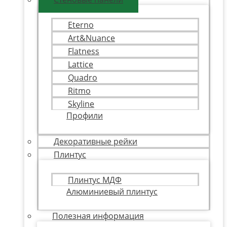
Eterno
Art&Nuance
Flatness
Lattice
Quadro
Ritmo
Skyline
Профили
Декоративные рейки
Плинтус
Плинтус МДФ
Алюминиевый плинтус
Полезная информация