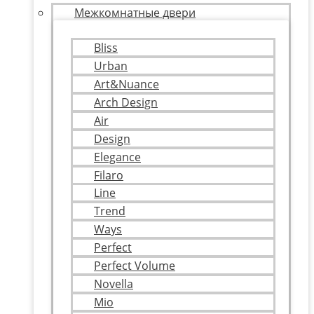
Межкомнатные двери
Bliss
Urban
Art&Nuance
Arch Design
Air
Design
Elegance
Filaro
Line
Trend
Ways
Perfect
Perfect Volume
Novella
Mio