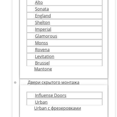
Alto
Sonata
England
Shelton
Imperial
Glamorous
Monss
Rovena
Levitation
Brussel
Mantone
Двери скрытого монтажа
Influense Doors
Urban
Urban с фрезеровками