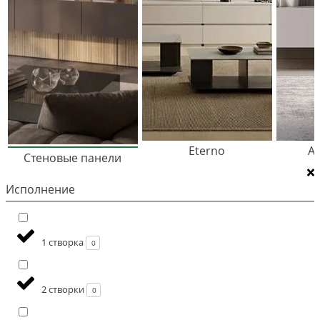
Eterno
A
Стеновые панели
Исполнение
1 створка
0
2 створки
0