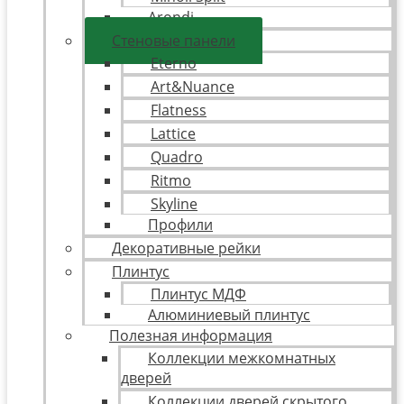
Arondi
Стеновые панели
Eterno
Art&Nuance
Flatness
Lattice
Quadro
Ritmo
Skyline
Профили
Декоративные рейки
Плинтус
Плинтус МДФ
Алюминиевый плинтус
Полезная информация
Коллекции межкомнатных
дверей
Коллекции дверей скрытого