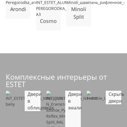
Arondi
Minoli
Split
Cosmo
Комплексные интерьеры от
ESTET
Двери
Двери
Скрыты
в
в
двери
облицовках
эмали