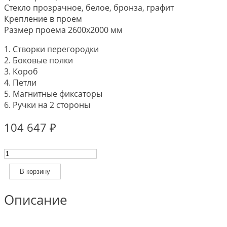
Стекло прозрачное, белое, бронза, графит
Крепление в проем
Размер проема 2600х2000 мм
1. Створки перегородки
2. Боковые полки
3. Короб
4. Петли
5. Магнитные фиксаторы
6. Ручки на 2 стороны
104 647
₽
Количество
товара
Алюминиевая
В корзину
распашная
перегородка
Описание
ESTET
MINOLI