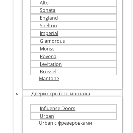
Alto
Sonata
England
Shelton
Imperial
Glamorous
Monss
Rovena
Levitation
Brussel
Mantone
Двери скрытого монтажа
Influense Doors
Urban
Urban с фрезеровками