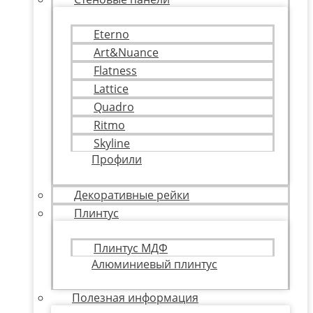
Eterno
Art&Nuance
Flatness
Lattice
Quadro
Ritmo
Skyline
Профили
Декоративные рейки
Плинтус
Плинтус МДФ
Алюминиевый плинтус
Полезная информация