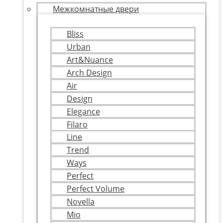
Межкомнатные двери
Bliss
Urban
Art&Nuance
Arch Design
Air
Design
Elegance
Filaro
Line
Trend
Ways
Perfect
Perfect Volume
Novella
Mio