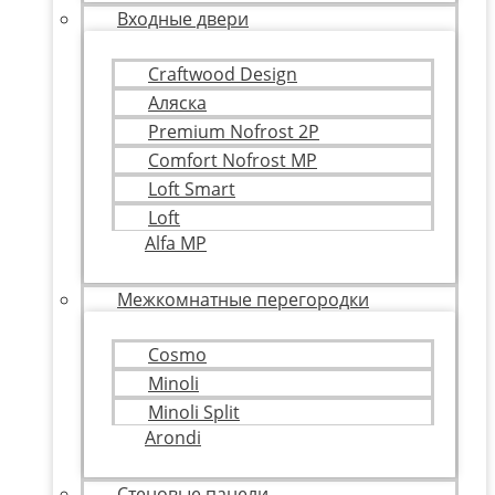
Входные двери
Craftwood Design
Аляска
Premium Nofrost 2P
Comfort Nofrost MP
Loft Smart
Loft
Alfa MP
Межкомнатные перегородки
Cosmo
Minoli
Minoli Split
Arondi
Стеновые панели