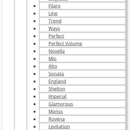
Filaro
Line
Trend
Ways
Perfect
Perfect Volume
Novella
Mio
Alto
Sonata
England
Shelton
Imperial
Glamorous
Monss
Rovena
Levitation