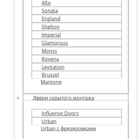
Alto
Sonata
England
Shelton
Imperial
Glamorous
Monss
Rovena
Levitation
Brussel
Mantone
Двери скрытого монтажа
Influense Doors
Urban
Urban с фрезеровками