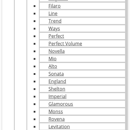
Filaro
Line
Trend
Ways
Perfect
Perfect Volume
Novella
Mio
Alto
Sonata
England
Shelton
Imperial
Glamorous
Monss
Rovena
Levitation