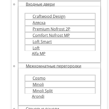
Входные двери
Craftwood Design
Аляска
Premium Nofrost 2P
Comfort Nofrost MP
Loft Smart
Loft
Alfa MP
Межкомнатные перегородки
Cosmo
Minoli
Minoli Split
Arondi
Стеновые панели