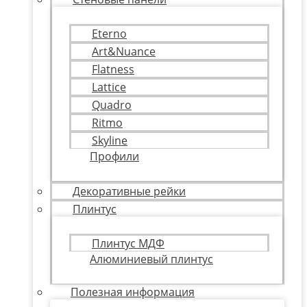
Eterno
Art&Nuance
Flatness
Lattice
Quadro
Ritmo
Skyline
Профили
Декоративные рейки
Плинтус
Плинтус МДФ
Алюминиевый плинтус
Полезная информация