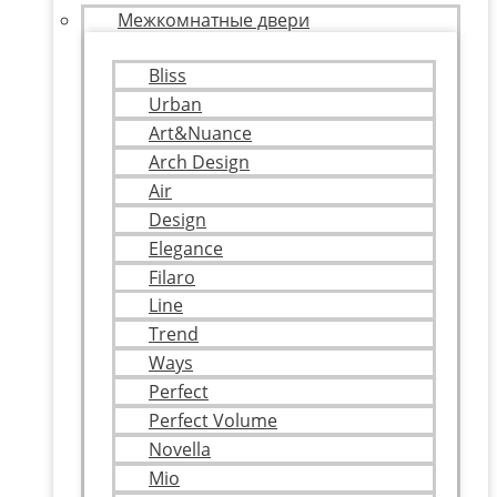
Межкомнатные двери
Bliss
Urban
Art&Nuance
Arch Design
Air
Design
Elegance
Filaro
Line
Trend
Ways
Perfect
Perfect Volume
Novella
Mio