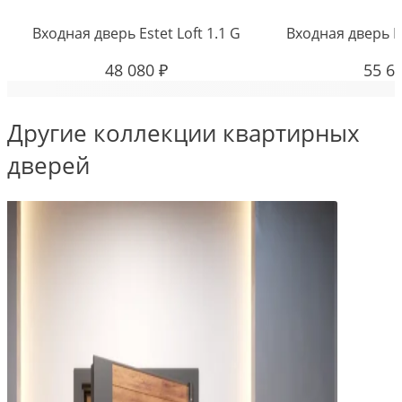
Входная дверь Estet Loft 1.1 G
Входная дверь Es
48 080
₽
55 6
Другие коллекции квартирных
дверей