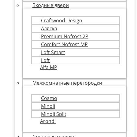
Входные двери
Craftwood Design
Аляска
Premium Nofrost 2P
Comfort Nofrost MP
Loft Smart
Loft
Alfa MP
Межкомнатные перегородки
Cosmo
Minoli
Minoli Split
Arondi
Стеновые панели