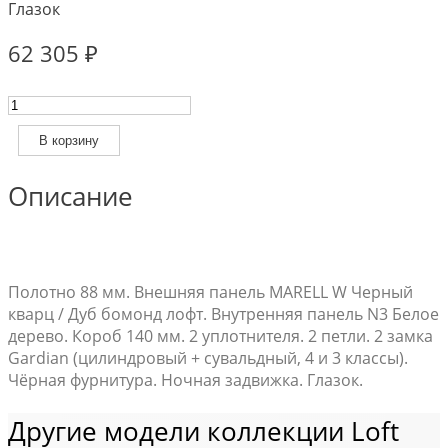
Глазок
62 305
₽
Количество
товара
Входная
В корзину
дверь
Estet
Описание
Loft
14.1
G
Полотно 88 мм. Внешняя панель MARELL W Черный
кварц / Дуб бомонд лофт. Внутренняя панель N3 Белое
дерево. Короб 140 мм. 2 уплотнителя. 2 петли. 2 замка
Gardian (цилиндровый + сувальдный, 4 и 3 классы).
Чёрная фурнитура. Ночная задвижка. Глазок.
Другие модели коллекции Loft