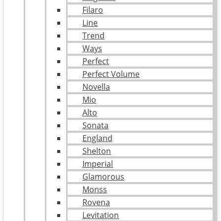
Filaro
Line
Trend
Ways
Perfect
Perfect Volume
Novella
Mio
Alto
Sonata
England
Shelton
Imperial
Glamorous
Monss
Rovena
Levitation