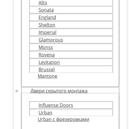
Alto
Sonata
England
Shelton
Imperial
Glamorous
Monss
Rovena
Levitation
Brussel
Mantone
Двери скрытого монтажа
Influense Doors
Urban
Urban с фрезеровками