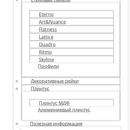
Eterno
Art&Nuance
Flatness
Lattice
Quadro
Ritmo
Skyline
Профили
Декоративные рейки
Плинтус
Плинтус МДФ
Алюминиевый плинтус
Полезная информация