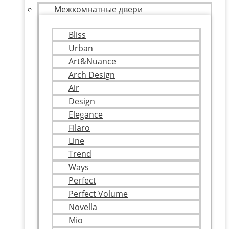
Межкомнатные двери
Bliss
Urban
Art&Nuance
Arch Design
Air
Design
Elegance
Filaro
Line
Trend
Ways
Perfect
Perfect Volume
Novella
Mio