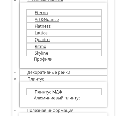
Eterno
Art&Nuance
Flatness
Lattice
Quadro
Ritmo
Skyline
Профили
Декоративные рейки
Плинтус
Плинтус МДФ
Алюминиевый плинтус
Полезная информация