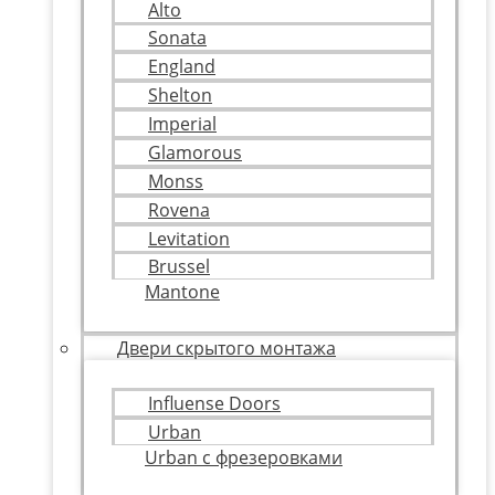
Alto
Sonata
England
Shelton
Imperial
Glamorous
Monss
Rovena
Levitation
Brussel
Mantone
Двери скрытого монтажа
Influense Doors
Urban
Urban с фрезеровками