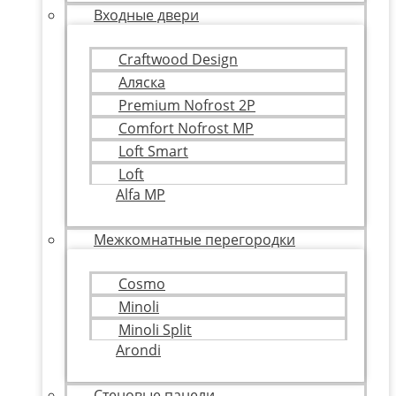
Входные двери
Craftwood Design
Аляска
Premium Nofrost 2P
Comfort Nofrost MP
Loft Smart
Loft
Alfa MP
Межкомнатные перегородки
Cosmo
Minoli
Minoli Split
Arondi
Стеновые панели