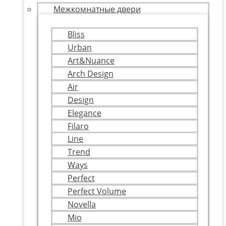
Межкомнатные двери
Bliss
Urban
Art&Nuance
Arch Design
Air
Design
Elegance
Filaro
Line
Trend
Ways
Perfect
Perfect Volume
Novella
Mio