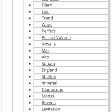
Filaro
Line
Trend
Ways
Perfect
Perfect Volume
Novella
Mio
Alto
Sonata
England
Shelton
Imperial
Glamorous
Monss
Rovena
Levitation