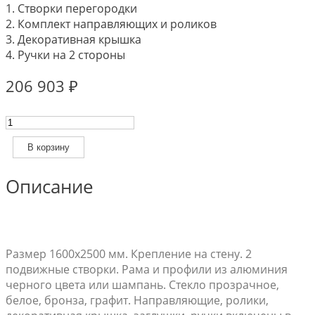
1. Створки перегородки
2. Комплект направляющих и роликов
3. Декоративная крышка
4. Ручки на 2 стороны
206 903
₽
Количество
товара
Алюминиевая
В корзину
раздвижная
перегородка
Описание
ESTET
MINOLI
SPLIT12
1600х2500
Размер 1600х2500 мм. Крепление на стену. 2
2
подвижные створки. Рама и профили из алюминия
створки
черного цвета или шампань. Стекло прозрачное,
белое, бронза, графит. Направляющие, ролики,