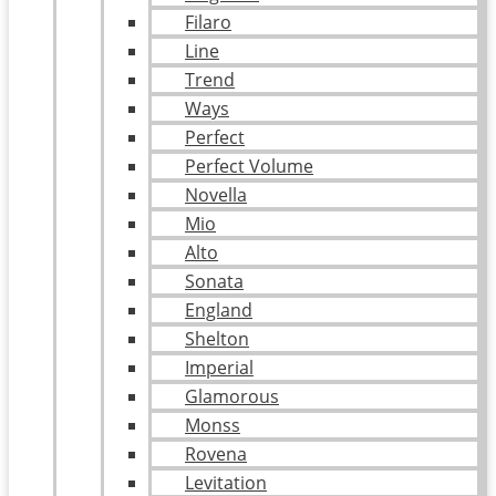
Filaro
Line
Trend
Ways
Perfect
Perfect Volume
Novella
Mio
Alto
Sonata
England
Shelton
Imperial
Glamorous
Monss
Rovena
Levitation