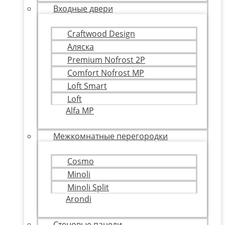
Входные двери
Craftwood Design
Аляска
Premium Nofrost 2P
Comfort Nofrost MP
Loft Smart
Loft
Alfa MP
Межкомнатные перегородки
Cosmo
Minoli
Minoli Split
Arondi
Стеновые панели