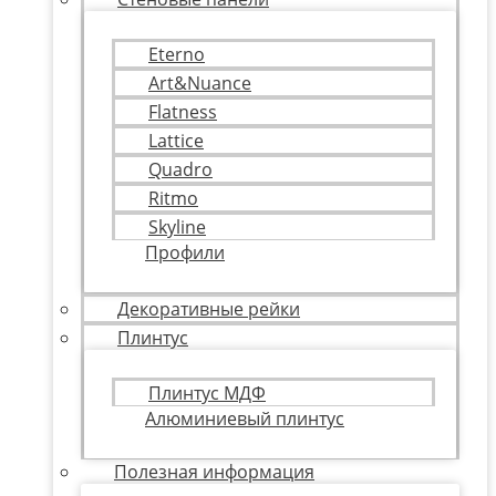
Eterno
Art&Nuance
Flatness
Lattice
Quadro
Ritmo
Skyline
Профили
Декоративные рейки
Плинтус
Плинтус МДФ
Алюминиевый плинтус
Полезная информация