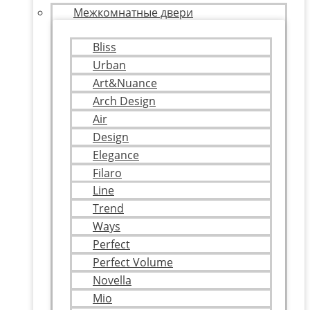
Межкомнатные двери
Bliss
Urban
Art&Nuance
Arch Design
Air
Design
Elegance
Filaro
Line
Trend
Ways
Perfect
Perfect Volume
Novella
Mio