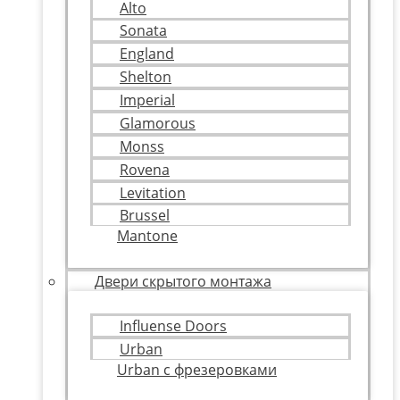
Alto
Sonata
England
Shelton
Imperial
Glamorous
Monss
Rovena
Levitation
Brussel
Mantone
Двери скрытого монтажа
Influense Doors
Urban
Urban с фрезеровками