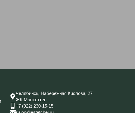
Челябинск, Набережная Кислова, 27
ЖК Манхеттен
и
+7 (922) 230-15-15
salon@estetchel.ru
Пн-Пт 10-19
Сб-Вс 11-18