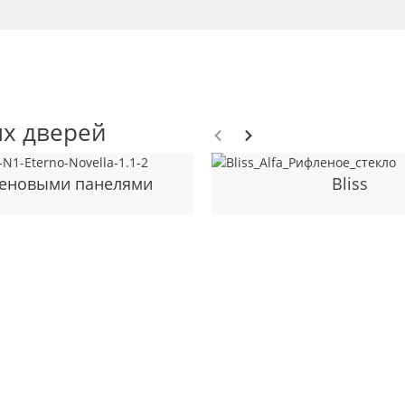
х дверей
теновыми панелями
Bliss