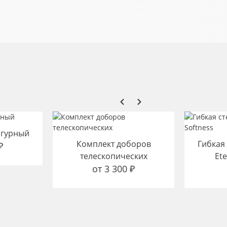
игурный
Комплект доборов
Гибкая
₽
телескопических
Ete
от
3 300
₽