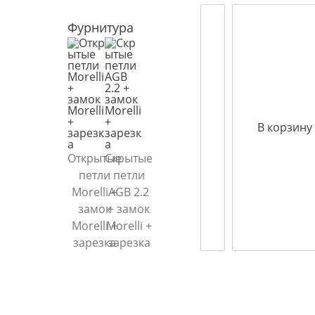
Фурнитура
В корзину
Открытые
Скрытые
петли
петли
Morelli +
AGB 2.2
замок
+ замок
Morelli +
Morelli +
зарезка
зарезка