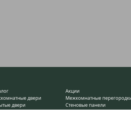
алог
Акции
комнатные двери
Межкомнатные перегородк
ытые двери
Стеновые панели
дные двери
Декоративные рейки