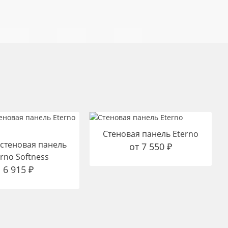
Стеновая панель Eterno
 стеновая панель
от
7 550
₽
rno Softness
6 915
₽