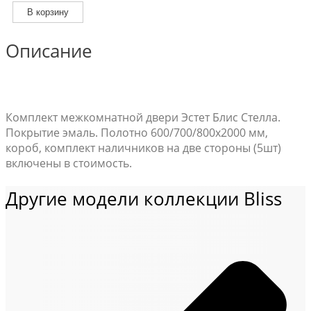
Межкомнатная
В корзину
дверь
Bliss
Описание
Стелла
в
эмали
Комплект межкомнатной двери Эстет Блис Стелла.
Покрытие эмаль. Полотно 600/700/800х2000 мм,
короб, комплект наличников на две стороны (5шт)
включены в стоимость.
Другие модели коллекции Bliss