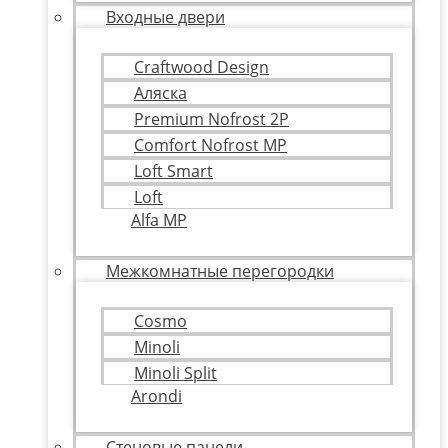
Входные двери
Craftwood Design
Аляска
Premium Nofrost 2P
Comfort Nofrost MP
Loft Smart
Loft
Alfa MP
Межкомнатные перегородки
Cosmo
Minoli
Minoli Split
Arondi
Стеновые панели