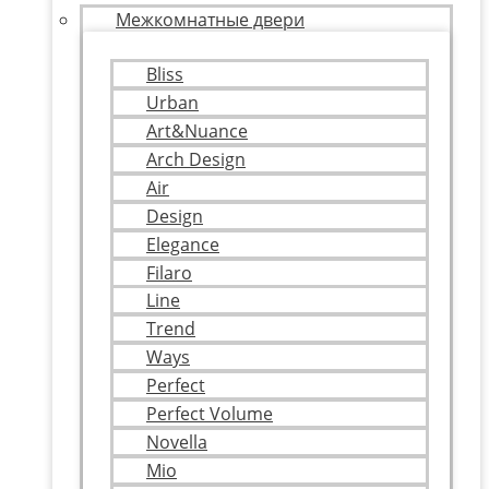
Межкомнатные двери
Bliss
Urban
Art&Nuance
Arch Design
Air
Design
Elegance
Filaro
Line
Trend
Ways
Perfect
Perfect Volume
Novella
Mio