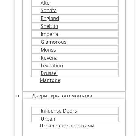
Alto
Sonata
England
Shelton
Imperial
Glamorous
Monss
Rovena
Levitation
Brussel
Mantone
Двери скрытого монтажа
Influense Doors
Urban
Urban с фрезеровками