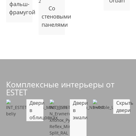
Urban
фальш-
Cо
фрамугой
стеновыми
панелями
Комплексные интерьеры от
ESTET
Двери
Двери
Скрыты
в
в
двери
облицовках
эмали