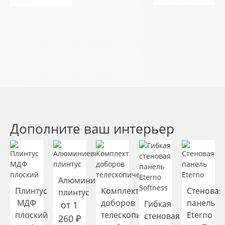
Дополните ваш интерьер
Алюминиевый
Плинтус
Комплект
Стеновая
плинтус
МДФ
доборов
панель
Гибкая
от
1
плоский
телескопических
Eterno
стеновая
260
₽