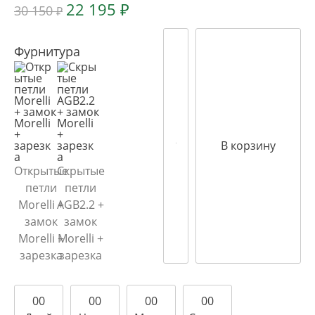
22 195
₽
30 150
₽
Фурнитура
В корзину
Открытые
Скрытые
петли
петли
Morelli +
AGB2.2 +
замок
замок
Morelli +
Morelli +
зарезка
зарезка
0
0
0
0
0
0
0
0