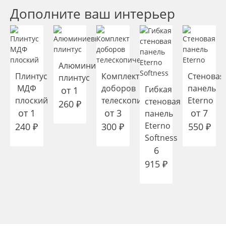
Дополните ваш интерьер
Алюминиевый
Плинтус
Комплект
Стеновая
плинтус
МДФ
доборов
панель
Гибкая
от
1
плоский
телескопических
Eterno
стеновая
260
₽
от
1
от
3
от
7
панель
Eterno
240
₽
300
₽
550
₽
Softness
6
915
₽