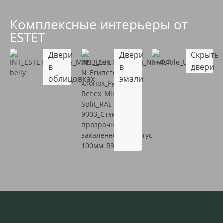
Комплексные интерьеры от
ESTET
Двери
Двери
Скрыты
в
в
двери
облицовках
эмали