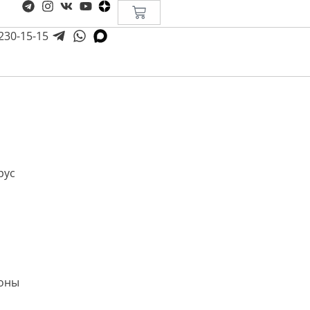
 230-15-15
рус
роны