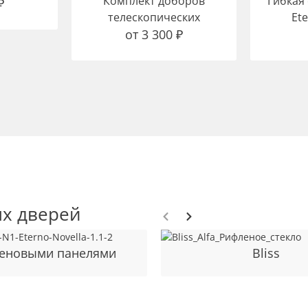
Комплект доборов
Гибкая
₽
телескопических
Ete
от
3 300
₽
х дверей
теновыми панелями
Bliss