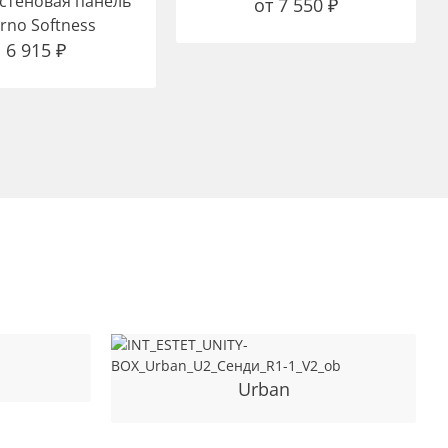
 стеновая панель
от
7 550
₽
rno Softness
6 915
₽
Urban