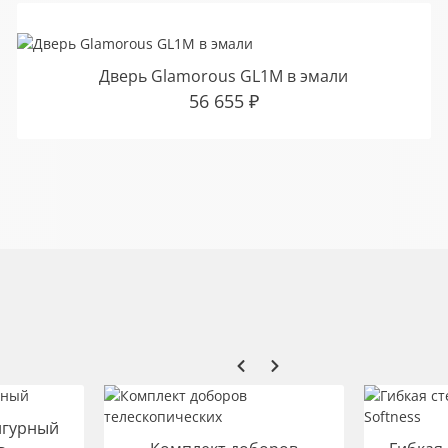
Дверь Glamorous GL1M в эмали
56 655
₽
игурный