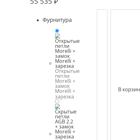
55 535
₽
Фурнитура
Открытые
петли
Morelli +
замок
В корзин
Morelli +
зарезка