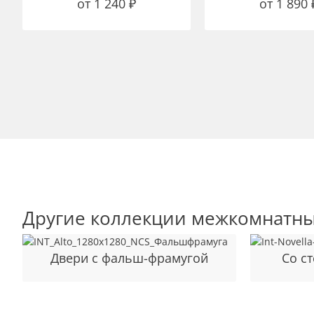
от
1 240
₽
от
1 890
Другие коллекции межкомнатны
Двери с фальш-фрамугой
Cо с