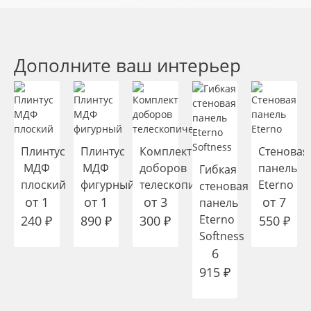
Дополните ваш интерьер
Плинтус
Плинтус
Комплект
Стеновая
МДФ
МДФ
доборов
панель
Гибкая
плоский
фигурный
телескопических
Eterno
стеновая
от
1
от
1
от
3
от
7
панель
Eterno
240
₽
890
₽
300
₽
550
₽
Softness
6
915
₽