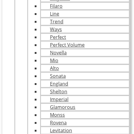
Filaro
Line
Trend
Ways
Perfect
Perfect Volume
Novella
Mio
Alto
Sonata
England
Shelton
Imperial
Glamorous
Monss
Rovena
Levitation