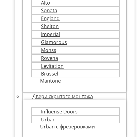
Alto
Sonata
England
Shelton
Imperial
Glamorous
Monss
Rovena
Levitation
Brussel
Mantone
Двери скрытого монтажа
Influense Doors
Urban
Urban с фрезеровками