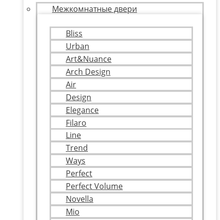
Межкомнатные двери
Bliss
Urban
Art&Nuance
Arch Design
Air
Design
Elegance
Filaro
Line
Trend
Ways
Perfect
Perfect Volume
Novella
Mio