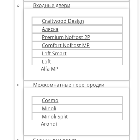
Входные двери
Craftwood Design
Аляска
Premium Nofrost 2P
Comfort Nofrost MP
Loft Smart
Loft
Alfa MP
Межкомнатные перегородки
Cosmo
Minoli
Minoli Split
Arondi
Стеновые панели